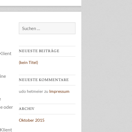
Suchen
nach:
NEUESTE BEITRÄGE
Klient
(kein Titel)
eine
NEUESTE KOMMENTARE
udo hetmeier
zu
Impressum
e
e oder
ARCHIV
Oktober 2015
Klient