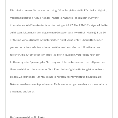
Die Inhalte unserer Seiten wurden mit größter Sorgfalt erstellt. Für die Richtigkeit,
Vollständigkeit und Aktualität der Inhalte können wir jedoch keine Gewähr
übernehmen. Als Dienste-Anbieter sind wir gemäß § 7 Abs.1 TMG für eigene Inhalte
auf diesen Seiten nach den allgemeinen Gesetzen verantwortlich. Nach §§ 8 bis 10
TMG sind wir als Dienste-Anbieter jedoch nicht verpflichtet, übermittelte oder
gespeicherte fremde Informationen zu überwachen oder nach Umständen zu
forschen, die auf eine rechtswidrige Tätigkeit hinweisen. Verpflichtungen zur
Entfernung oder Sperrung der Nutzung von Informationen nach den allgemeinen
Gesetzen bleiben hiervon unberührt. Eine diesbezügliche Haftung ist jedoch erst
ab dem Zeitpunkt der Kenntnis einer konkreten Rechtsverletzung möglich. Bei
Bekanntwerden von entsprechenden Rechtsverletzungen werden wir diese Inhalte
umgehend entfernen.
Haftungsausschluss für Links